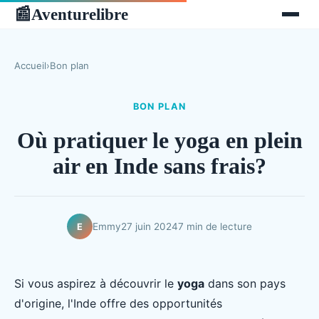
Aventurelibre
📰
Accueil
›
Bon plan
BON PLAN
Où pratiquer le yoga en plein
air en Inde sans frais?
Emmy
27 juin 2024
7 min de lecture
E
Si vous aspirez à découvrir le
yoga
dans son pays
d'origine, l'Inde offre des opportunités