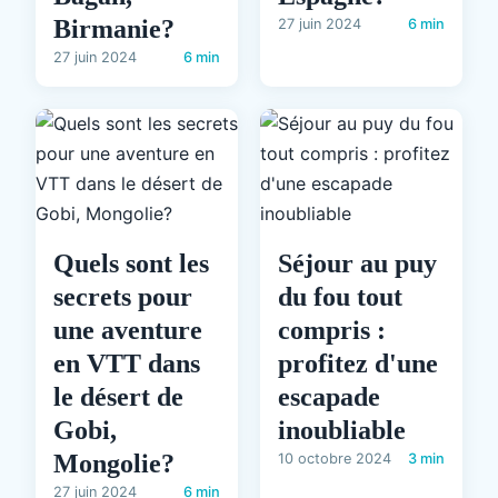
Birmanie?
27 juin 2024
6 min
27 juin 2024
6 min
Quels sont les
Séjour au puy
secrets pour
du fou tout
une aventure
compris :
en VTT dans
profitez d'une
le désert de
escapade
Gobi,
inoubliable
Mongolie?
10 octobre 2024
3 min
27 juin 2024
6 min