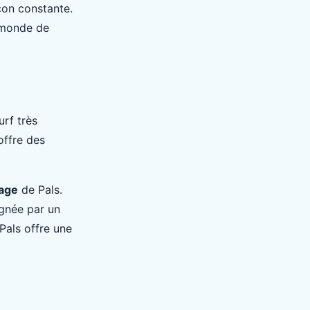
çon constante.
 monde de
urf très
offre des
lage
de Pals.
ignée par un
Pals offre une