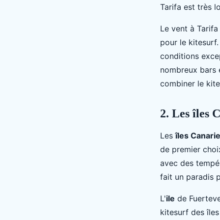
Tarifa est très 
Le vent à Tarifa
pour le kitesurf
conditions excep
nombreux bars e
combiner le kit
2. Les îles 
Les
îles Canari
de premier choix
avec des tempér
fait un paradis 
L'
ile
de Fuerteven
kitesurf des île