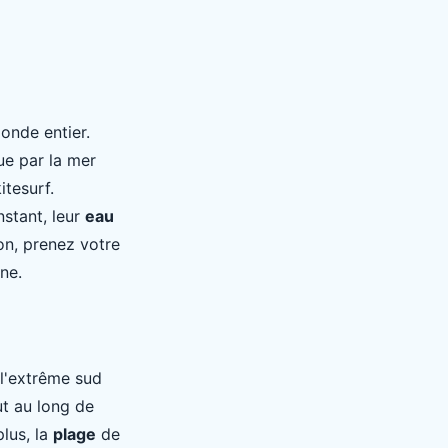
onde entier.
que par la mer
itesurf.
nstant, leur
eau
on, prenez votre
ne.
 l'extrême sud
ut au long de
plus, la
plage
de