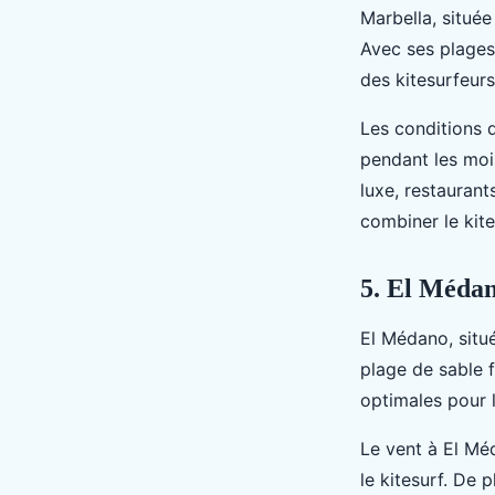
Marbella, située
Avec ses plages 
des kitesurfeurs
Les conditions d
pendant les mois
luxe, restaurant
combiner le kit
5. El Médano
El Médano, situé
plage de sable 
optimales pour l
Le vent à El Mé
le kitesurf. De p