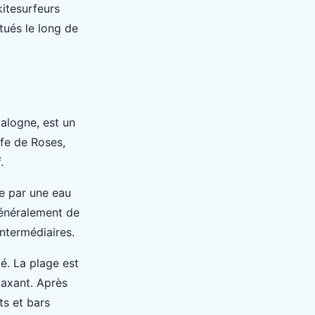
kitesurfeurs
tués le long de
talogne, est un
lfe de Roses,
.
e par une eau
généralement de
intermédiaires.
é. La plage est
laxant. Après
ts et bars