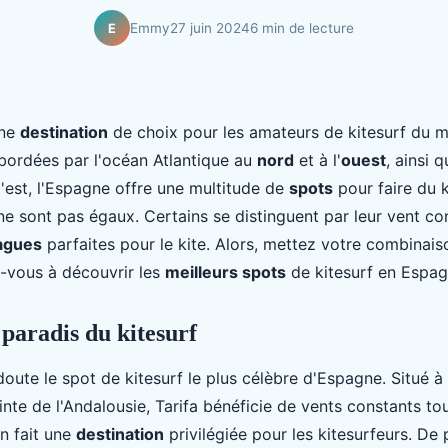
Emmy
27 juin 2024
6 min de lecture
E
une
destination
de choix pour les amateurs de kitesurf du m
bordées par l'océan Atlantique au
nord
et à l'
ouest
, ainsi 
'est, l'Espagne offre une multitude de
spots
pour faire du k
ne sont pas égaux. Certains se distinguent par leur vent co
agues
parfaites pour le kite. Alors, mettez votre combinais
-vous à découvrir les
meilleurs spots
de kitesurf en Espag
e paradis du kitesurf
oute le spot de kitesurf le plus célèbre d'Espagne. Situé à
inte de l'Andalousie, Tarifa bénéficie de vents constants to
en fait une
destination
privilégiée pour les kitesurfeurs. De 