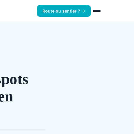
Route ou sentier ? →
spots
 en