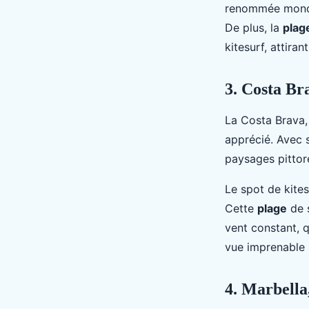
renommée mond
De plus, la
plag
kitesurf, attiran
3. Costa Bra
La Costa Brava, 
apprécié. Avec 
paysages pittore
Le spot de kites
Cette
plage
de s
vent constant, qu
vue imprenable s
4. Marbella