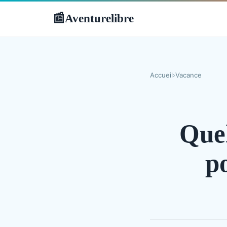
Aventurelibre
📰
Accueil
›
Vacance
Quel
po