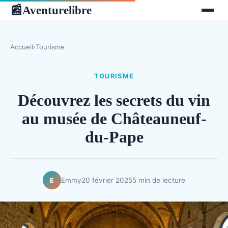
Aventurelibre
📰
Accueil
›
Tourisme
TOURISME
Découvrez les secrets du vin
au musée de Châteauneuf-
du-Pape
Emmy
20 février 2025
5 min de lecture
E