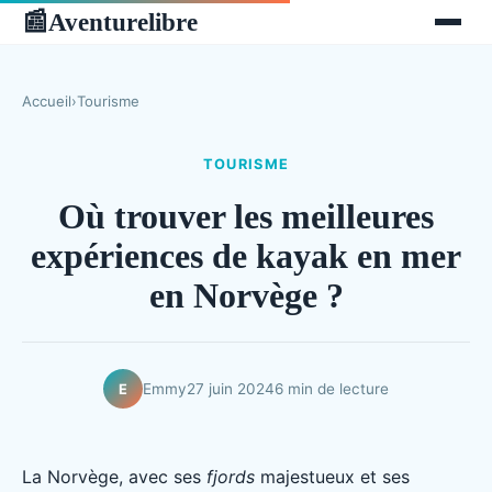
Aventurelibre
📰
Accueil
›
Tourisme
TOURISME
Où trouver les meilleures
expériences de kayak en mer
en Norvège ?
Emmy
27 juin 2024
6 min de lecture
E
La Norvège, avec ses
fjords
majestueux et ses